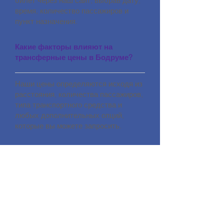
билет через наш сайт, выбрав дату,
время, количество пассажиров и
пункт назначения.
Какие факторы влияют на
трансферные цены в Бодруме?
Наши цены определяются исходя из
расстояния, количества пассажиров,
типа транспортного средства и
любых дополнительных опций,
которые вы можете запросить.
КОНТАКТ
HALİKARNASSOS TRAVEL TURİZM
ACENTA KODU: 11560