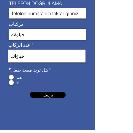
TELEFON DOĞRULAMA
مركبات
عدد الركاب
*
هل تريد مقعد طفل؟
نعم
لا
يرسل