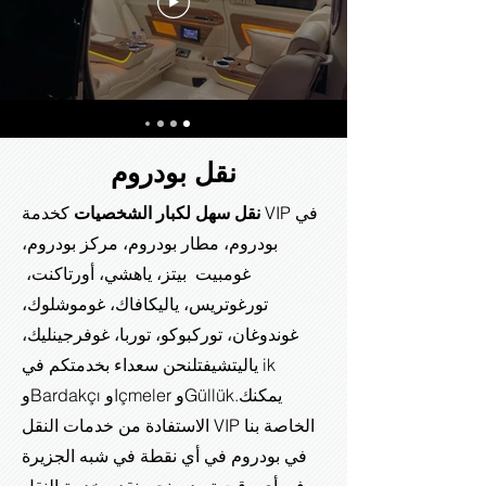
نقل بودروم
نقل سهل لكبار الشخصيات
كخدمة VIP في
بودروم، مطار بودروم، مركز بودروم،
غومبيت بيتز، ياهشي، أورتاكنت،
تورغوتريس، ياليكافاك، غوموشلوك،
غوندوغان، توركبوكو، توربا، غوفرجينليك،
ياليتشيفتل
نحن سعداء بخدمتكم في ik
يمكنك
وBardakçı وIçmeler وGüllük.
الاستفادة من خدمات النقل VIP الخاصة بنا
في بودروم في أي نقطة في شبه الجزيرة