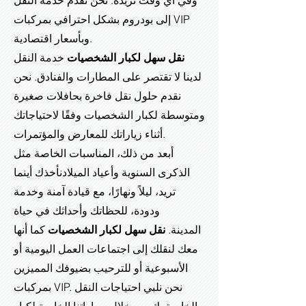
وفي أي وقت تريده. نحن نقدم خدمة النقل
إلى بودروم بشكل احترافي بمركبات VIP
وبأسعار اقتصادية.
نقل سهل لكبار الشخصيات
خدمة النقل
لدينا لا تقتصر على المطارات والفنادق. نحن
نقدم حلول نقل فاخرة بحافلات صغيرة
ومتوسطة لكبار الشخصيات وفقًا لاحتياجاتك
أثناء زياراتك للمعارض والمؤتمرات.
أبعد من ذلك، المناسبات الخاصة مثل
الذكرى السنوية وأعياد الميلاد
نأخذك أينما
تريد، ليلاً ونهارًا، مع قيادة آمنة وخدمة
ودودة، للحظاتك وأحداثك في حياة
المدينة.
نقل سهل لكبار الشخصيات
كما أنها
معك لنقلك إلى اجتماعات العمل اليومية أو
الأسبوعية أو للترحيب بضيوفك المميزين
بمركبات VIP. نحن نلبي احتياجات النقل