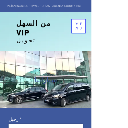
HALİKARNASSOS TRAVEL TURİZM ACENTA KODU: 11560
من السهل
ME
NU
VIP
تحويل
سياراتنا
رحيل