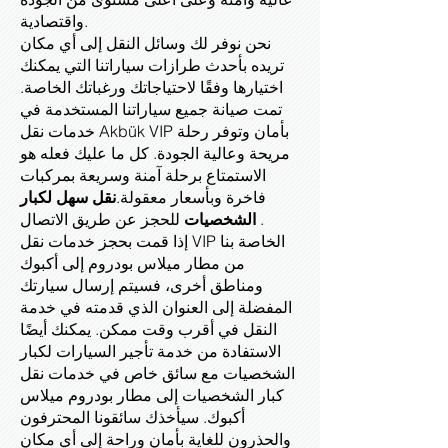
واقتصادية.
نحن نوفر لك وسائل النقل إلى أي مكان
تريده بأحدث طرازات سياراتنا التي يمكنك
اختيارها وفقًا لاحتياجاتك ورغباتك الخاصة.
تمت صيانة جميع سياراتنا المستخدمة في
خدمات نقل Akbük VIP بأمان وتوفر رحلة
مريحة وعالية الجودة. كل ما عليك فعله هو
الاستمتاع برحلة آمنة وسريعة بمركبات
فاخرة وبأسعار معقولة.
نقل سهل لكبار
للحجز عن طريق الاتصال .
الشخصيات
إذا قمت بحجز خدمات نقل VIP الخاصة بنا
من مطار ميلاس بودروم إلى أكبوك
ومناطق أخرى، فسيتم إرسال سيارتك
المفضلة إلى العنوان الذي قدمته في خدمة
النقل في أقرب وقت ممكن. يمكنك أيضًا
الاستفادة من خدمة تأجير السيارات لكبار
الشخصيات مع سائق خاص في خدمات نقل
كبار الشخصيات إلى مطار بودروم ميلاس
أكبوك. سيأخذك سائقونا المحترفون
والحذرون للغاية بأمان وراحة إلى أي مكان