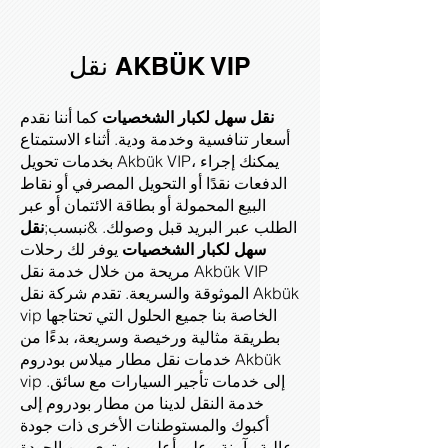
نقل AKBÜK VIP
نقل سهل لكبار الشخصيات
كما أننا نقدم
أسعار تنافسية وخدمة ودية. أثناء الاستمتاع
بخدمات تحويل Akbük VIP، يمكنك إجراء
الدفعات نقدًا أو التحويل المصرفي أو نقاط
البيع المحمولة أو بطاقة الائتمان أو عبر
الطلب عبر البريد قبل وصولك. &نبسب;
نقل
سهل لكبار الشخصيات
يوفر لك رحلات
مريحة من خلال خدمة نقل Akbük VIP
الموثوقة والسريعة. تقدم شركة نقل Akbük
vip الخاصة بنا جميع الحلول التي تحتاجها
بطريقة مثالية ورخيصة وسريعة، بدءًا من
خدمات نقل مطار ميلاس بودروم Akbük
vip إلى خدمات تأجير السيارات مع سائق.
خدمة النقل لدينا من مطار بودروم إلى
أكبوك والمستوطنات الأخرى ذات جودة
عالية وآمنة وعلى أعلى مستوى من الجودة