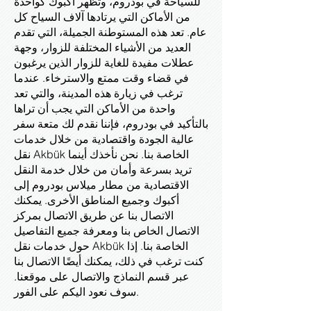
للسياحة في بودروم، وتظهر أكبوك كواحدة
من الأماكن التي يرتادها آلاف السياح كل
عام. تعد هذه المستوطنة الجميلة، التي تقدم
العديد من الأشياء المختلفة للزوار، وجهة
عطلات مفيدة للغاية للزوار الذين يرغبون
في قضاء وقت ممتع والاسترخاء. عندما
ترغب في زيارة هذه المدينة، والتي تعد
واحدة من الأماكن التي يجب أن تراها
بالتأكيد في بودروم، فإننا نقدم لك متعة سفر
عالية الجودة واقتصادية من خلال خدمات
نقل Akbük الخاصة بنا. نحن نأخذك أينما
تريد بسرعة وأمان من خلال خدمة النقل
الاقتصادية من مطار ميلاس بودروم إلى
أكبوك وجميع المناطق الأخرى. يمكنك
الاتصال بنا عن طريق الاتصال بمركز
الاتصال الخاص بنا ومعرفة جميع التفاصيل
حول خدمات نقل Akbük الخاصة بنا. إذا
كنت ترغب في ذلك، يمكنك أيضًا الاتصال بنا
عبر قسم النماذج والاتصال على موقعنا.
سوف نعود اليكم على الفور.