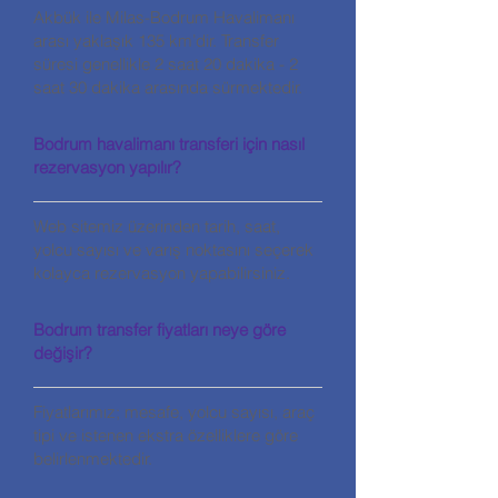
Akbük ile Milas-Bodrum Havalimanı
arası yaklaşık 135 km’dir. Transfer
süresi genellikle 2 saat 20 dakika - 2
saat 30 dakika arasında sürmektedir.
Bodrum havalimanı transferi için nasıl
rezervasyon yapılır?
Web sitemiz üzerinden tarih, saat,
yolcu sayısı ve varış noktasını seçerek
kolayca rezervasyon yapabilirsiniz.
Bodrum transfer fiyatları neye göre
değişir?
Fiyatlarımız; mesafe, yolcu sayısı, araç
tipi ve istenen ekstra özelliklere göre
belirlenmektedir.