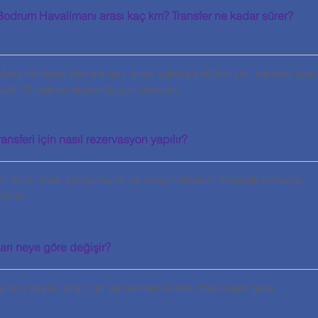
Bodrum Havalimanı arası kaç km? Transfer ne kadar sürer?
ilas-Bodrum Havalimanı arası yaklaşık 60 km’dir. Transfer süre
 saat 10 dakika arasında sürmektedir.
nsferi için nasıl rezervasyon yapılır?
 tarih, saat, yolcu sayısı ve varış noktasını seçerek kolayca
siniz.
ları neye göre değişir?
yolcu sayısı, araç tipi ve istenen ekstra özelliklere göre