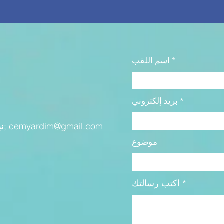
اسم اللقب
بريد إلكتروني
cemyardim@gmail.com
&نبسب; &نبسب; &نبسب; &نبسب;
موضوع
اكتب رسالتك