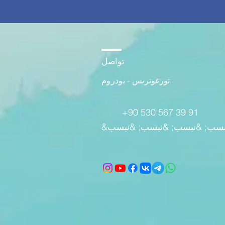
تواصل
تورغوتريس - بودروم
+90 530 567 39 91