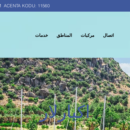
M ACENTA KODU: 11560
اتصال
مركبات
المناطق
خدمات
اكيارلار