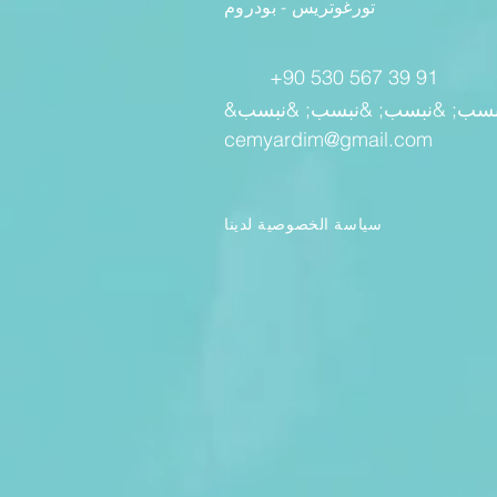
تورغوتريس - بودروم
+90 530 567 39 91
cemyardim@gmail.com
سياسة الخصوصية لدينا