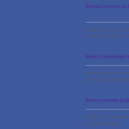
Bodrum Akyarlar ile 
Bodrum Akyarlar ile M
genellikle 1 saat - 1
Bodrum havalimanı tra
Web sitemiz üzerinden
rezervasyon yapabilir
Bodrum transfer fiyat
Fiyatlarımız; mesafe, 
belirlenmektedir.