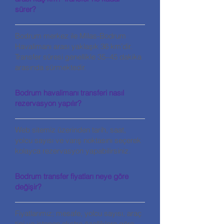
sürer?
Bodrum merkez ile Milas-Bodrum
Havalimanı arası yaklaşık 36 km’dir.
Transfer süresi genellikle 35–45 dakika
arasında sürmektedir.
Bodrum havalimanı transferi nasıl
rezervasyon yapılır?
Web sitemiz üzerinden tarih, saat,
yolcu sayısı ve varış noktasını seçerek
kolayca rezervasyon yapabilirsiniz.
Bodrum transfer fiyatları neye göre
değişir?
Fiyatlarımız; mesafe, yolcu sayısı, araç
tipi ve istenen ekstra özelliklere göre