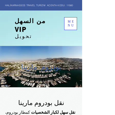
HALİKARNASSOS TRAVEL TURİZM ACENTA KODU: 11560
من السهل
ME
NU
VIP
تحويل
بودروم مارينا
نقل بودروم مارينا
نقل سهل لكبار الشخصيات
كمطار بودروم،