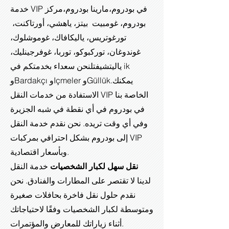
خدمة VIP في بودروم،
مارينا بودروم،
مركز
بودروم، غومبيت بيتز، ياهشي، أورتاكنت،
تورغوتريس، ياليكافاك، غوموشلوك،
غوندوغان، توركبوكو، توربا، غوفرجينليك،
ياليتشيفتل
نحن سعداء بخدمتكم في ik
يمكنك
وBardakçı وIçmeler وGüllük.
الاستفادة من خدمات النقل VIP الخاصة بنا
في بودروم في أي نقطة في شبه الجزيرة
وفي أي وقت تريده. نحن نقدم خدمة النقل
إلى بودروم بشكل احترافي بمركبات VIP
وبأسعار اقتصادية.
نقل سهل لكبار الشخصيات
خدمة النقل
لدينا لا تقتصر على المطارات والفنادق. نحن
نقدم حلول نقل فاخرة بحافلات صغيرة
ومتوسطة لكبار الشخصيات وفقًا لاحتياجاتك
أثناء زياراتك للمعارض والمؤتمرات.