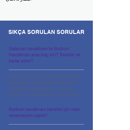
SIKÇA SORULAN SORULAR
Dalaman havalimanı ile Bodrum
Havalimanı arası kaç km? Transfer ne
kadar sürer?
Dalaman havalimanı ile Milas-Bodrum
Havalimanı arası yaklaşık 200 km’dir.
Transfer süresi genellikle 2 saat 45
dakika - 3 saat arasında sürmektedir.
Bodrum havalimanı transferi için nasıl
rezervasyon yapılır?