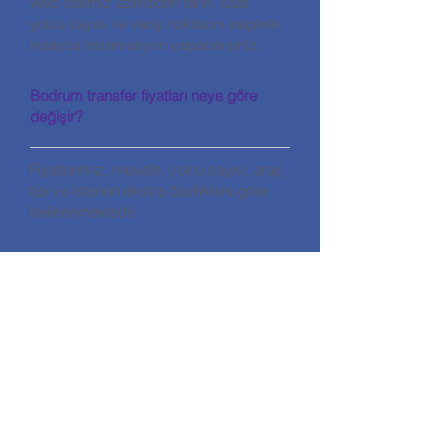
Web sitemiz üzerinden tarih, saat,
yolcu sayısı ve varış noktasını seçerek
kolayca rezervasyon yapabilirsiniz.
Bodrum transfer fiyatları neye göre
değişir?
Fiyatlarımız; mesafe, yolcu sayısı, araç
tipi ve istenen ekstra özelliklere göre
belirlenmektedir.
تواصل
تورغوتريس - بودروم
+90 530 567 39 91