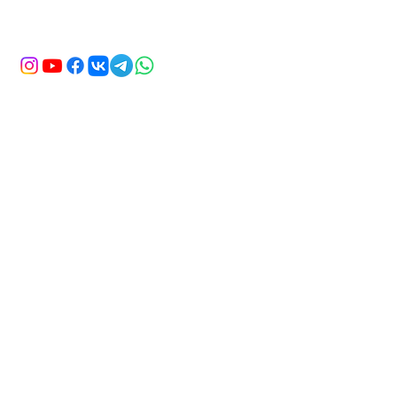
&نبسب; &نبسب; &نبسب; &نبسب;
cemyardim@gmail.com
اسم اللقب
بريد إلكتروني
موضوع
اكتب رسالتك