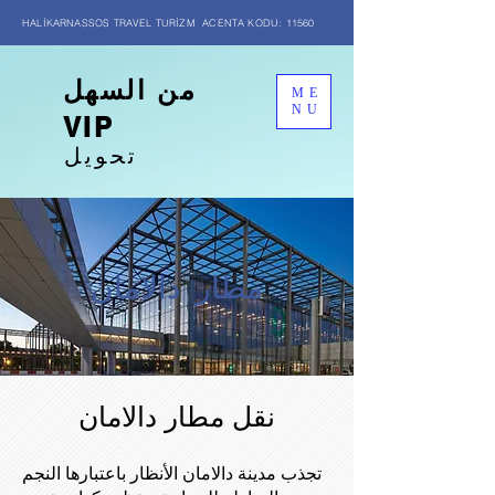
HALİKARNASSOS TRAVEL TURİZM ACENTA KODU: 11560
من السهل
ME
NU
VIP
تحويل
مطار دالامان
نقل مطار دالامان
تجذب مدينة دالامان الأنظار باعتبارها النجم