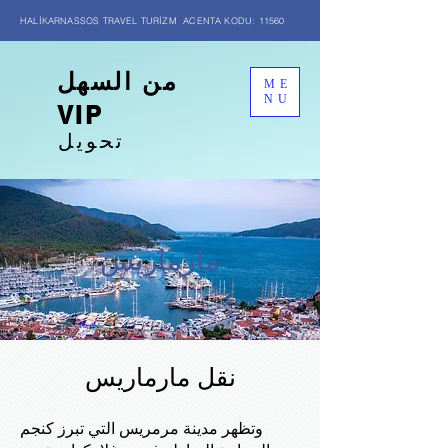
HALİKARNASSOS TRAVEL TURİZM ACENTA KODU: 11560
من السهل
ME
NU
VIP
تحويل
مارماريس
نقل مارماريس
وتظهر مدينة مرمريس التي تبرز كنجم