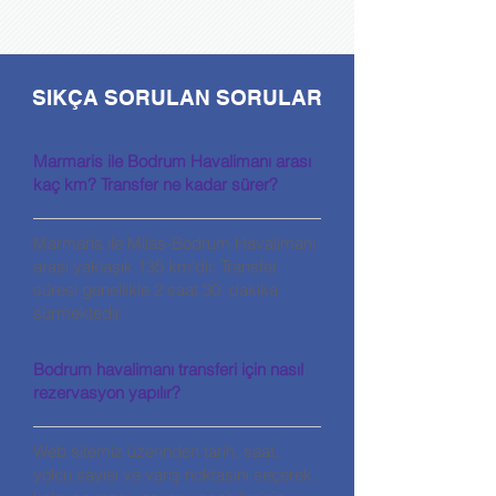
SIKÇA SORULAN SORULAR
Marmaris ile Bodrum Havalimanı arası
kaç km? Transfer ne kadar sürer?
Marmaris ile Milas-Bodrum Havalimanı
arası yaklaşık 135 km’dir. Transfer
süresi genellikle 2 saat 30 dakika
sürmektedir.
Bodrum havalimanı transferi için nasıl
rezervasyon yapılır?
Web sitemiz üzerinden tarih, saat,
yolcu sayısı ve varış noktasını seçerek