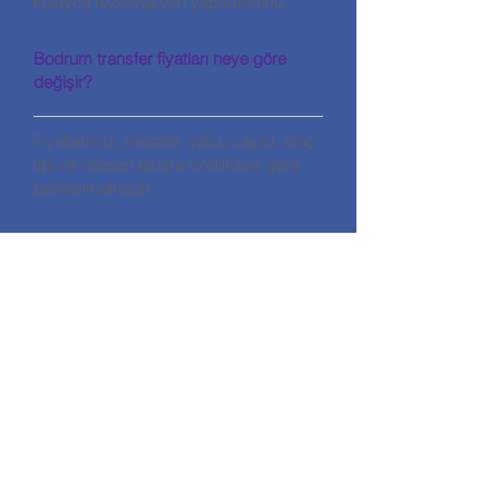
kolayca rezervasyon yapabilirsiniz.
Bodrum transfer fiyatları neye göre
değişir?
Fiyatlarımız; mesafe, yolcu sayısı, araç
tipi ve istenen ekstra özelliklere göre
belirlenmektedir.
تواصل
تورغوتريس - بودروم
+90 530 567 39 91
&نبسب; &نبسب; &نبسب; &نبسب;
cemyardim@gmail.com