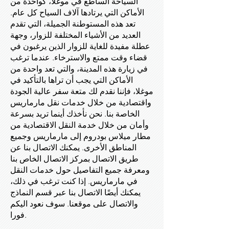
السياحة الساطع في موغلا، كواحدة من
الأماكن التي يرتادها آلاف السياح كل عام.
تعد هذه المستوطنة الجميلة، التي تقدم
العديد من الأشياء المختلفة للزوار، وجهة
عطلة مفيدة للغاية للزوار الذين يرغبون في
قضاء وقت ممتع والاسترخاء. عندما ترغب
في زيارة هذه المدينة، والتي تعد واحدة من
الأماكن التي يجب أن تراها بالتأكيد في
موغلا، فإننا نقدم لك متعة سفر عالية الجودة
واقتصادية من خلال خدمات نقل مارماريس
الخاصة بنا. نحن نأخذك أينما تريد بسرعة
وأمان من خلال خدمة النقل الاقتصادية من
مطار ميلاس بودروم إلى مارماريس وجميع
المناطق الأخرى. يمكنك الاتصال بنا عن
طريق الاتصال بمركز الاتصال الخاص بنا
ومعرفة جميع التفاصيل حول خدمات النقل
في مارماريس. إذا كنت ترغب في ذلك،
يمكنك أيضًا الاتصال بنا عبر قسم النماذج
والاتصال على موقعنا. سوف نعود اليكم
فورا.