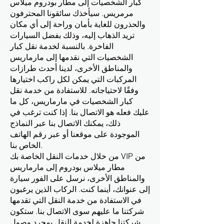
كبار الشخصيات إلى مطار بودروم ميلاس
مرمريس. سيأخذك سائقونا المحترفون
والحذرون للغاية بأمان وراحة إلى أي مكان
تريد الذهاب إليه، وذلك بفضل السيارات
الفاخرة. بالنسبة لخدمة نقل كبار
الشخصيات التي نقدمها إلى مارماريس
والمناطق الأخرى، لدينا أحدث طرازات
المركبات التي يمكن لكل راكب اختيارها
وفقًا لاحتياجاته. للاستفادة من خدمة نقل
كبار الشخصيات في مارماريس، كل ما
عليك فعله هو الاتصال بنا. إذا كنت ترغب في
ذلك، يمكنك الاتصال بنا عبر النماذج
الموجودة على موقعنا أو عبر رقم الهاتف
الخاص بنا.
من خلال خدمات النقل الخاصة بك VIP من
مطار ميلاس بودروم إلى مارماريس
والمناطق الأخرى، نرسل على الفور سيارة
إلى عنوانك، أينما كنت. الركاب الذين يرغبون
في الاستفادة من خدمة النقل التي تقدمها
شركتنا ما عليهم سوى الاتصال بنا. ستكون
شركتنا جاهزة لخدمة النقل بمجرد وصول