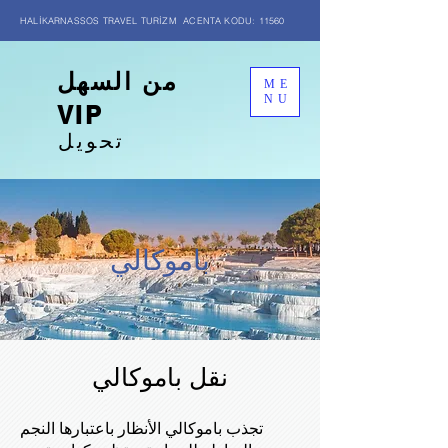
HALİKARNASSOS TRAVEL TURİZM ACENTA KODU: 11560
من السهل
ME
NU
VIP
تحويل
باموكالي
نقل باموكالي
تجذب باموكالي الأنظار باعتبارها النجم