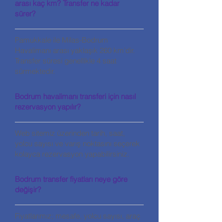
arası kaç km? Transfer ne kadar
sürer?
Pamukkale ile Milas-Bodrum
Havalimanı arası yaklaşık 260 km’dir.
Transfer süresi genellikle 4 saat
sürmektedir.
Bodrum havalimanı transferi için nasıl
rezervasyon yapılır?
Web sitemiz üzerinden tarih, saat,
yolcu sayısı ve varış noktasını seçerek
kolayca rezervasyon yapabilirsiniz.
Bodrum transfer fiyatları neye göre
değişir?
Fiyatlarımız; mesafe, yolcu sayısı, araç