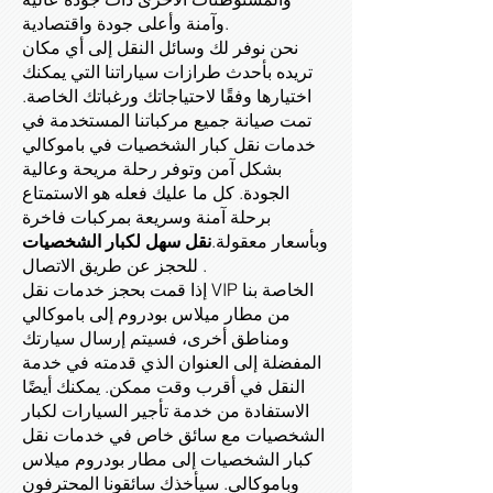
وآمنة وأعلى جودة واقتصادية.
نحن نوفر لك وسائل النقل إلى أي مكان
تريده بأحدث طرازات سياراتنا التي يمكنك
اختيارها وفقًا لاحتياجاتك ورغباتك الخاصة.
تمت صيانة جميع مركباتنا المستخدمة في
خدمات نقل كبار الشخصيات في باموكالي
بشكل آمن وتوفر رحلة مريحة وعالية
الجودة. كل ما عليك فعله هو الاستمتاع
برحلة آمنة وسريعة بمركبات فاخرة
وبأسعار معقولة.
نقل سهل لكبار الشخصيات
للحجز عن طريق الاتصال .
إذا قمت بحجز خدمات نقل VIP الخاصة بنا
من مطار ميلاس بودروم إلى باموكالي
ومناطق أخرى، فسيتم إرسال سيارتك
المفضلة إلى العنوان الذي قدمته في خدمة
النقل في أقرب وقت ممكن. يمكنك أيضًا
الاستفادة من خدمة تأجير السيارات لكبار
الشخصيات مع سائق خاص في خدمات نقل
كبار الشخصيات إلى مطار بودروم ميلاس
وباموكالي. سيأخذك سائقونا المحترفون