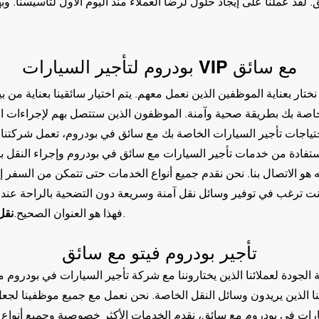
 لقد عملنا على إيجاد حلول لرضا العملاء منذ اليوم الأول لتأسيسنا. و
بودروم لتأجير السيارات VIP مع سائق
ختار بعناية الموظفين الذين نعمل معهم. يتم اختيار سائقينا بعناية من ب
لخاصة بك بطريقة صحية وآمنة. الموظفون الذين ستتصل بهم لإجراءات ا
احتياجات تأجير السيارات الخاصة بك مع سائق في بودروم، تعمل شركتنا
لاستفادة من خدمات تأجير السيارات مع سائق في بودروم وإجراء النقل
 هو الاتصال بنا. نحن نقدم جميع أنواع الخدمات حتى تتمكن من السفر إ
كنت ترغب في توفير وسائل نقل آمنة وسريعة دون التضحية بالراحة عند
سوف تحدث.
فهذا هو العنوان الصحيح.
نقل
تأجير بودروم فيتو مع سائق
 الجودة لعملائنا الذين يختاروننا مع شركة تأجير السيارات في بودرو
 الذين يريدون وسائل النقل الخاصة. نحن نعمل مع جميع موظفينا لجعل 
ات في بودروم مع سائق، نقدم الخدمات الأكثر خصوصية وجميع أنواع ال