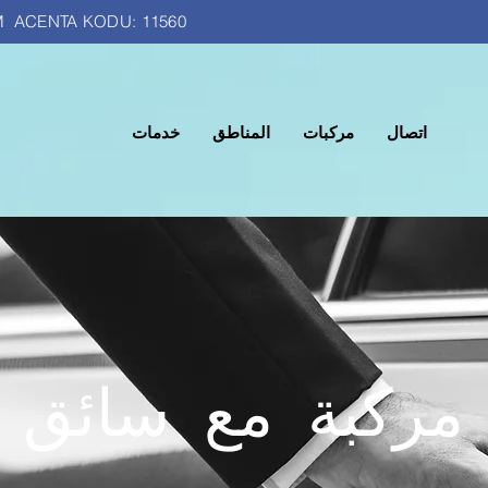
M ACENTA KODU: 11560
اتصال
مركبات
المناطق
خدمات
مركبة مع سائق