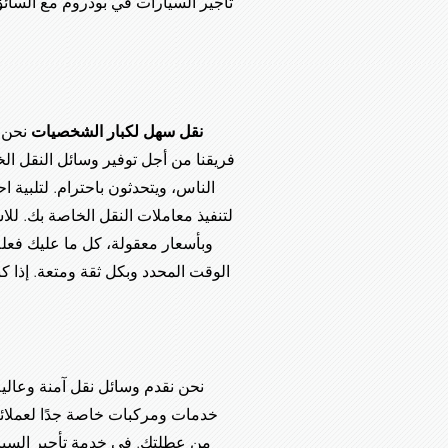
تأجير السيارات في بودروم مع السائق.
نقل سهل لكبار الشخصيات
نحن ن
فريقنا من أجل توفير وسائل النقل ا
الناس، ويتحدثون باحترام. لتلبية 
لتنفيذ معاملات النقل الخاصة بك. ل
وبأسعار معقولة، كل ما عليك فعله
الوقت المحدد وبكل ثقة ومتعة. إذا 
نحن نقدم وسائل نقل آمنة وعالية
خدمات ومركبات خاصة جدًا لعملائنا
من عطلتك. في خدمة تأجير السيار