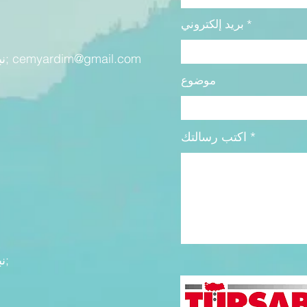
بريد إلكتروني
cemyardim@gmail.com
&نبسب; &نبسب; &نبسب; &نبسب;
موضوع
اكتب رسالتك
&نبسب; &نبسب; &نبسب; &نبسب;