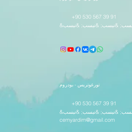
+90 530 567 39 91
تورغوتريس - بودروم
+90 530 567 39 91
cemyardim@gmail.com