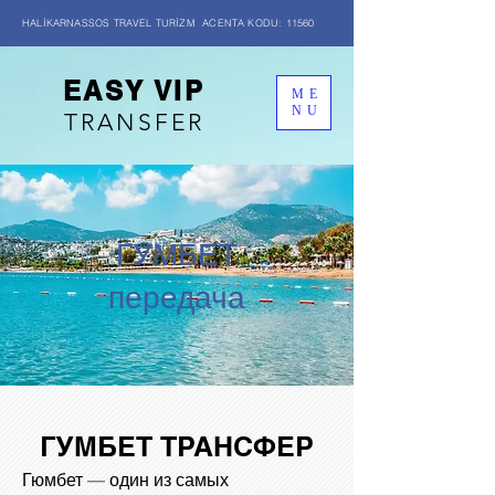
HALİKARNASSOS TRAVEL TURİZM ACENTA KODU: 11560
EASY VIP
ME
NU
TRANSFER
ГУМБЕТ
передача
ГУМБЕТ ТРАНСФЕР
Гюмбет — один из самых