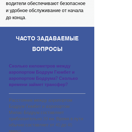
водители обеспечивают безопасное
и удобное обслуживание от начала
до конца.
ЧАСТО ЗАДАВАЕМЫЕ
ВОПРОСЫ
Сколько километров между
аэропортом Бодрум Гюмбет и
аэропортом Бодрума? Сколько
времени займет трансфер?
Расстояние между аэропортом
Бодрум Гюмбет и аэропортом
Милас-Бодрум составляет
приблизительно 39 км. Время в пути
обычно составляет от 40 до 45
минут.