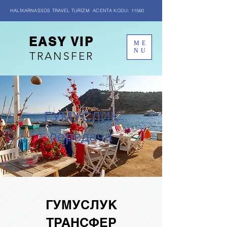
HALİKARNASSOS TRAVEL TURİZM ACENTA KODU: 11560
EASY VIP
ME
NU
TRANSFER
ГУМУСЛИК
передача
ГУМУСЛУК
ТРАНСФЕР