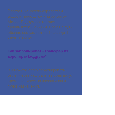
Расстояние между аэропортом
Бодрум Гюмюшлюк и аэропортом
Милас-Бодрум составляет
приблизительно 60 км. Время в пути
обычно составляет от 1 часа до 1
часа 10 минут.
Как забронировать трансфер из
аэропорта Бодрума?
Вы можете легко забронировать
билет через наш сайт, выбрав дату,
время, количество пассажиров и
пункт назначения.
Какие факторы влияют на
трансферные цены в Бодруме?