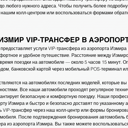
 до любого нужного адреса. Чтобы получить более подроб
 с нашим колл-центром или воспользоваться формами обрат
ИЗМИР
VIP-ТРАНСФЕР В АЭРОПОР
редоставляет услуги VIP-трансфера из аэропорта Измира 
фортное и удобное путешествие. Расстояние между Измир
 время поездки на автомобиле — около 5 часов 15 минут. 
дом, банковской картой через мобильный POS-терминал и
твляются на автомобилях последних моделей, которые вы
бностями. Все наши автомобили проходят регулярное техни
арантирует безопасную и комфортную поездку. Наши профе
орту Измира и быстро и безопасно доставят по указанному а
ь VIP-трансфер через наш колл-центр или формы брониров
мобиля. После подтверждения бронирования автомобиль б
ра из аэропорта Измира. Вы также можете воспользоваться