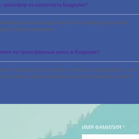
ь трансфер из аэропорта Бодрума?
бронировать билет через наш сайт, выбрав дату, время,
ров и пункт назначения.
ияют на трансферные цены в Бодруме?
ются исходя из расстояния, количества пассажиров, типа
ства и любых дополнительных опций, которые вы можете
ИМЯ ФАМИЛИЯ