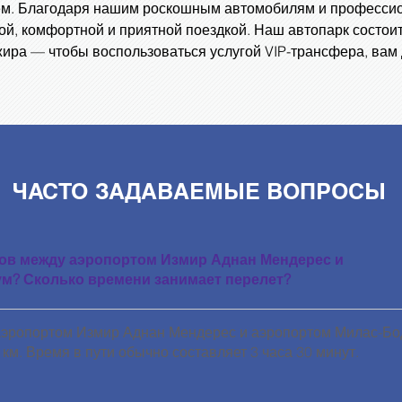
ем. Благодаря нашим роскошным автомобилям и професси
ой, комфортной и приятной поездкой. Наш автопарк состои
ира — чтобы воспользоваться услугой VIP-трансфера, вам д
ЧАСТО ЗАДАВАЕМЫЕ ВОПРОСЫ
ов между аэропортом Измир Аднан Мендерес и
м? Сколько времени занимает перелет?
аэропортом Измир Аднан Мендерес и аэропортом Милас-Бо
км. Время в пути обычно составляет 3 часа 30 минут.