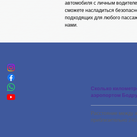
автомобиля с личным водител
сможете насладиться безопасн
подходящих для любого пассаж
нами.
Сколько километр
аэропортом Бодру
Расстояние между 
приблизительно 240 