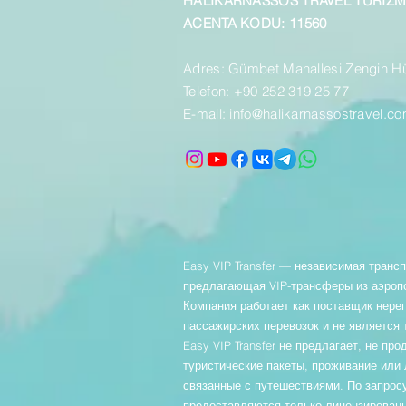
HALİKARNASSOS TRAVEL TURİZ
ACENTA KODU: 11560
Adres: Gümbet Mahallesi Zengin H
Telefon: +90 252 319 25 77
E-mail:
info@halikarnassostravel.c
Easy VIP Transfer — независимая транс
предлагающая VIP-трансферы из аэропо
Компания работает как поставщик нере
пассажирских перевозок и не является 
Easy VIP Transfer не предлагает, не про
туристические пакеты, проживание или
связанные с путешествиями. По запрос
предоставляются только лицензирован