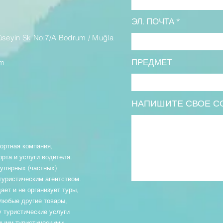
M
ЭЛ. ПОЧТА
üseyin Sk No:7/A Bodrum / Muğla
ПРЕДМЕТ
om
НАПИШИТЕ СВОЕ С
портная компания,
рта и услуги водителя.
гулярных (частных)
туристическим агентством.
дает и не организует туры,
 любые другие товары,
у туристические услуги
ными туристическими