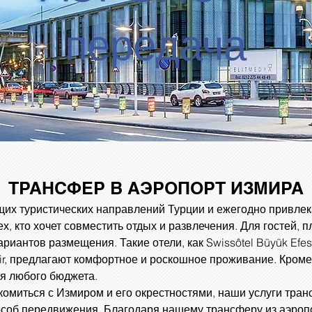
передача
ТРАНСФЕР В АЭРОПОРТ ИЗМИРА
их туристических направлений Турции и ежегодно привлека
ех, кто хочет совместить отдых и развлечения. Для гостей,
иантов размещения. Такие отели, как Swissôtel Büyük Efes, 
zmir, предлагают комфортное и роскошное проживание. Кроме 
я любого бюджета.
комиться с Измиром и его окрестностями, наши услуги тра
соб передвижения. Благодаря нашему трансферу из аэроп