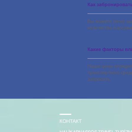
Как забронироват
Вы можете легко за
количество пассажи
Какие факторы вл
Наши цены определя
транспортного сред
запросить.
КОНТАКТ