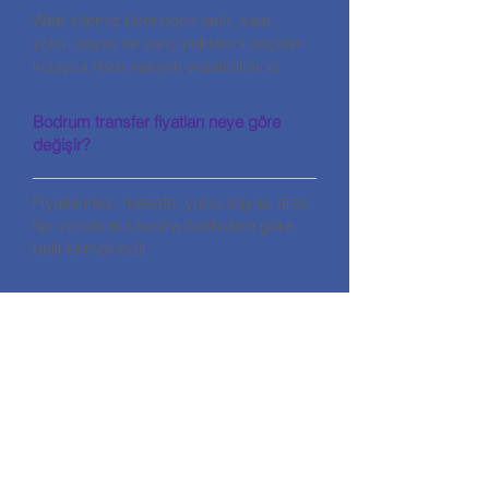
Web sitemiz üzerinden tarih, saat,
yolcu sayısı ve varış noktasını seçerek
kolayca rezervasyon yapabilirsiniz.
Bodrum transfer fiyatları neye göre
değişir?
Fiyatlarımız; mesafe, yolcu sayısı, araç
tipi ve istenen ekstra özelliklere göre
belirlenmektedir.
İLETİŞİM
HALİKARNASSOS TRAVEL TURİZM
ACENTA KODU: 11560