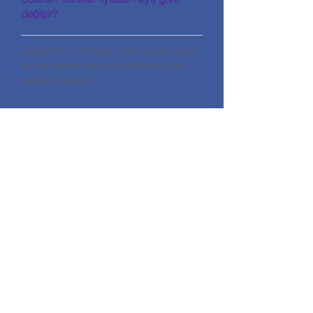
değişir?
Fiyatlarımız; mesafe, yolcu sayısı, araç
tipi ve istenen ekstra özelliklere göre
belirlenmektedir.
İLETİŞİM
HALİKARNASSOS TRAVEL TURİZM
ACENTA KODU: 11560
Adres: Gümbet Mahallesi Zengin
Hüseyin Sk No:7/A Bodrum / Muğla
Telefon:
+90 252 319 25 77
E-mail:
info@halikarnassostravel.com