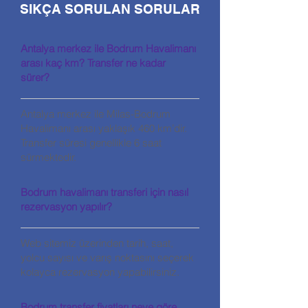
SIKÇA SORULAN SORULAR
Antalya merkez ile Bodrum Havalimanı
arası kaç km? Transfer ne kadar
sürer?
Antalya merkez ile Milas-Bodrum
Havalimanı arası yaklaşık 460 km’dir.
Transfer süresi genellikle 6 saat
sürmektedir.
Bodrum havalimanı transferi için nasıl
rezervasyon yapılır?
Web sitemiz üzerinden tarih, saat,
yolcu sayısı ve varış noktasını seçerek
kolayca rezervasyon yapabilirsiniz.
Bodrum transfer fiyatları neye göre