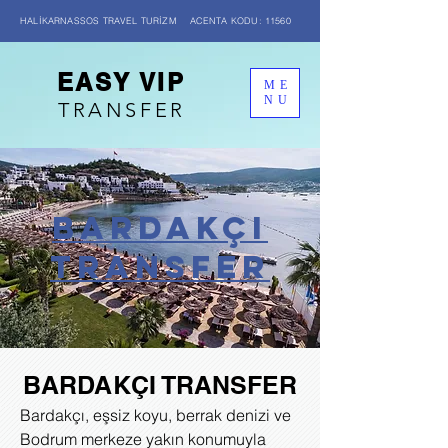
HALİKARNASSOS TRAVEL TURİZM ACENTA KODU: 11560
EASY VIP
ME
NU
TRANSFER
BARDAKÇI
transfer
BARDAKÇI TRANSFER
Bardakçı, eşsiz koyu, berrak denizi ve
Bodrum merkeze yakın konumuyla