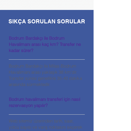
SIKÇA SORULAN SORULAR
Bodrum Bardakçı ile Bodrum
Havalimanı arası kaç km? Transfer ne
kadar sürer?
Bodrum Bardakçı ile Milas-Bodrum
Havalimanı arası yaklaşık 38 km’dir.
Transfer süresi genellikle 35-40 dakika
arasında sürmektedir.
Bodrum havalimanı transferi için nasıl
rezervasyon yapılır?
Web sitemiz üzerinden tarih, saat,
yolcu sayısı ve varış noktasını seçerek