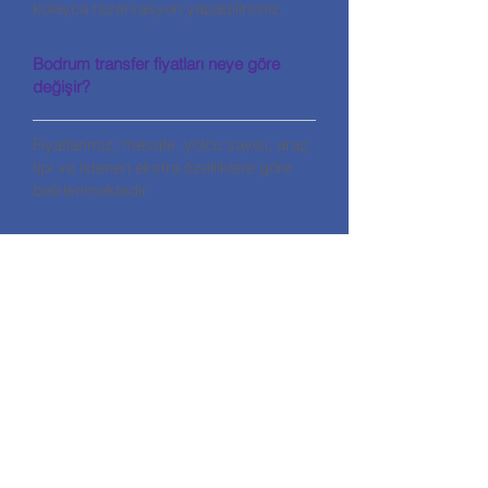
kolayca rezervasyon yapabilirsiniz.
Bodrum transfer fiyatları neye göre
değişir?
Fiyatlarımız; mesafe, yolcu sayısı, araç
tipi ve istenen ekstra özelliklere göre
belirlenmektedir.
İLETİŞİM
HALİKARNASSOS TRAVEL TURİZM
ACENTA KODU: 11560
Adres: Gümbet Mahallesi Zengin
Hüseyin Sk No:7/A Bodrum / Muğla