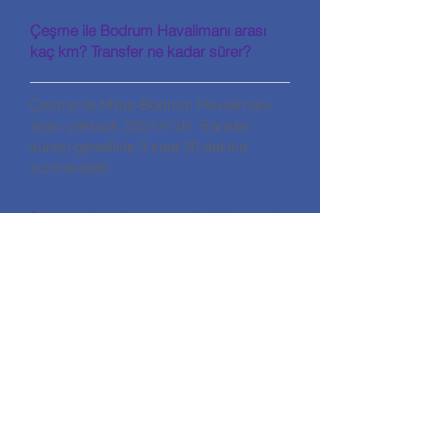
Çeşme ile Bodrum Havalimanı arası
kaç km? Transfer ne kadar sürer?
Çeşme ile Milas-Bodrum Havalimanı
arası yaklaşık 230 km’dir. Transfer
süresi genellikle 3 saat 30 dakika
sürmektedir.
Bodrum havalimanı transferi için nasıl
rezervasyon yapılır?
Web sitemiz üzerinden tarih, saat,
yolcu sayısı ve varış noktasını seçerek
kolayca rezervasyon yapabilirsiniz.
Bodrum transfer fiyatları neye göre
değişir?