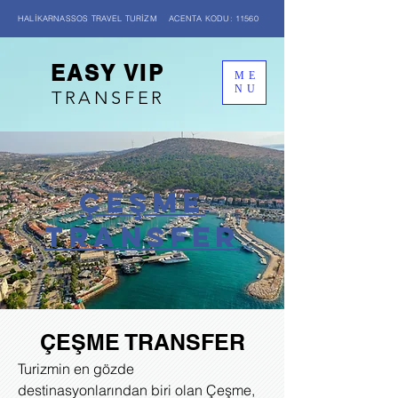
HALİKARNASSOS TRAVEL TURİZM ACENTA KODU: 11560
EASY VIP
ME
NU
TRANSFER
ÇEŞME
transfer
ÇEŞME TRANSFER
Turizmin en gözde
destinasyonlarından biri olan Çeşme,