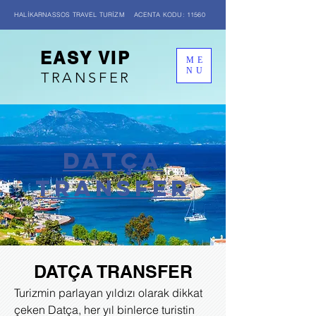
HALİKARNASSOS TRAVEL TURİZM ACENTA KODU: 11560
EASY VIP
ME
NU
TRANSFER
DATÇA
transfer
DATÇA TRANSFER
Turizmin parlayan yıldızı olarak dikkat
çeken Datça, her yıl binlerce turistin