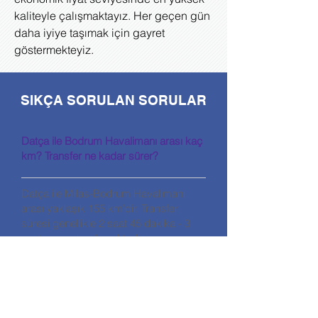
kaliteyle çalışmaktayız. Her geçen gün
daha iyiye taşımak için gayret
göstermekteyiz.
SIKÇA SORULAN SORULAR
Datça ile Bodrum Havalimanı arası kaç
km? Transfer ne kadar sürer?
Datça ile Milas-Bodrum Havalimanı
arası yaklaşık 155 km’dir. Transfer
süresi genellikle 2 saat 45 dakika - 3
saat arasında sürmektedir.
Bodrum havalimanı transferi için nasıl
rezervasyon yapılır?