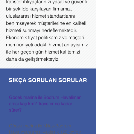
transfer ihtiyaçlarınızı yasal ve güvenli
bir şekilde karşılayan firmamız,
uluslararası hizmet standartlarını
benimseyerek müşterilerine en kaliteli
hizmeti sunmayı hedeflemektedir.
Ekonomik fiyat politikamız ve müşteri
memnuniyeti odaklı hizmet anlayışımız
ile her geçen gün hizmet kalitemizi
daha da geliştirmekteyiz.
SIKÇA SORULAN SORULAR
Göcek marina ile Bodrum Havalimanı
arası kaç km? Transfer ne kadar
sürer?
Göcek marina ile Milas-Bodrum
Havalimanı arası yaklaşık 125 km’dir.