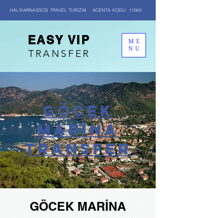
HALİKARNASSOS TRAVEL TURİZM ACENTA KODU: 11560
EASY VIP
ME
NU
TRANSFER
GÖCEK
MARİNA
transfer
GÖCEK MARİNA