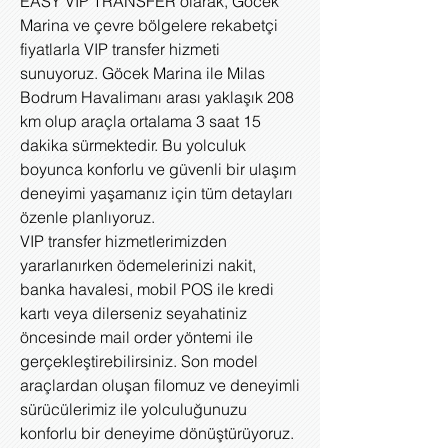
EASY VIP TRANSFER olarak, Göcek
Marina ve çevre bölgelere rekabetçi
fiyatlarla VIP transfer hizmeti
sunuyoruz. Göcek Marina ile Milas
Bodrum Havalimanı arası yaklaşık 208
km olup araçla ortalama 3 saat 15
dakika sürmektedir. Bu yolculuk
boyunca konforlu ve güvenli bir ulaşım
deneyimi yaşamanız için tüm detayları
özenle planlıyoruz.
VIP transfer hizmetlerimizden
yararlanırken ödemelerinizi nakit,
banka havalesi, mobil POS ile kredi
kartı veya dilerseniz seyahatiniz
öncesinde mail order yöntemi ile
gerçekleştirebilirsiniz. Son model
araçlardan oluşan filomuz ve deneyimli
sürücülerimiz ile yolculuğunuzu
konforlu bir deneyime dönüştürüyoruz.