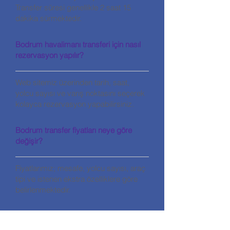
Transfer süresi genellikle 2 saat 15
dakika sürmektedir.
Bodrum havalimanı transferi için nasıl
rezervasyon yapılır?
Web sitemiz üzerinden tarih, saat,
yolcu sayısı ve varış noktasını seçerek
kolayca rezervasyon yapabilirsiniz.
Bodrum transfer fiyatları neye göre
değişir?
Fiyatlarımız; mesafe, yolcu sayısı, araç
tipi ve istenen ekstra özelliklere göre
belirlenmektedir.