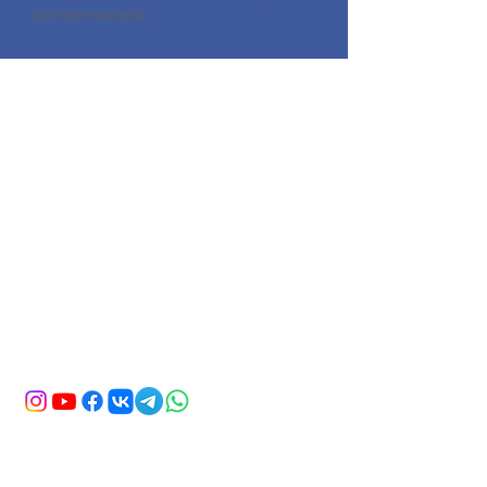
belirlenmektedir.
İLETİŞİM
HALİKARNASSOS TRAVEL TURİZM
ACENTA KODU: 11560
Adres: Gümbet Mahallesi Zengin
Hüseyin Sk No:7/A Bodrum / Muğla
Telefon:
+90 252 319 25 77
E-mail:
info@halikarnassostravel.com
ADI SOYADI