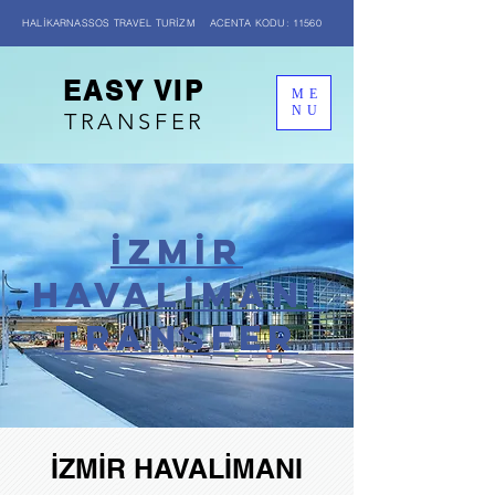
HALİKARNASSOS TRAVEL TURİZM ACENTA KODU: 11560
EASY VIP
ME
NU
TRANSFER
İZMİR
HAVALİMANI
transfer
İZMİR HAVALİMANI