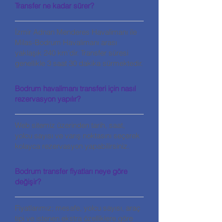
Transfer ne kadar sürer?
İzmir Adnan Menderes Havalimanı ile
Milas-Bodrum Havalimanı arası
yaklaşık 240 km’dir. Transfer süresi
genellikle 3 saat 30 dakika sürmektedir.
Bodrum havalimanı transferi için nasıl
rezervasyon yapılır?
Web sitemiz üzerinden tarih, saat,
yolcu sayısı ve varış noktasını seçerek
kolayca rezervasyon yapabilirsiniz.
Bodrum transfer fiyatları neye göre
değişir?
Fiyatlarımız; mesafe, yolcu sayısı, araç
tipi ve istenen ekstra özelliklere göre