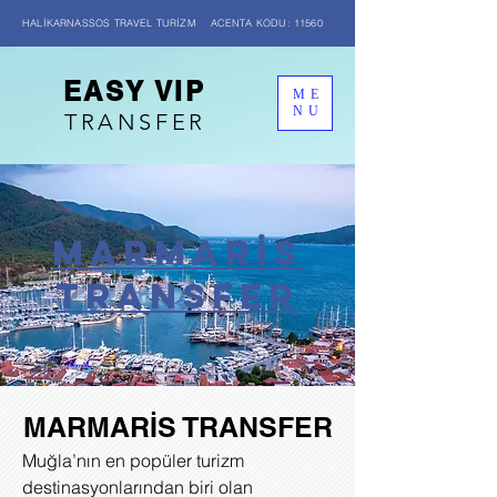
HALİKARNASSOS TRAVEL TURİZM ACENTA KODU: 11560
EASY VIP
ME
NU
TRANSFER
MARMARİS
transfer
MARMARİS TRANSFER
Muğla’nın en popüler turizm
destinasyonlarından biri olan