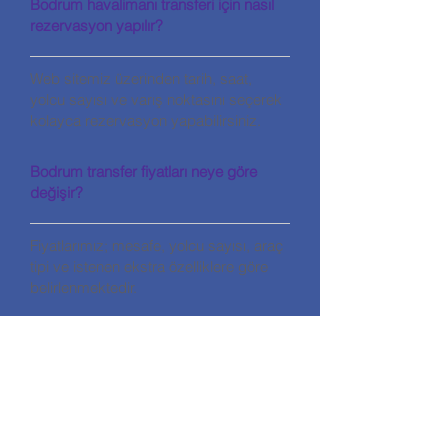
Bodrum havalimanı transferi için nasıl
rezervasyon yapılır?
Web sitemiz üzerinden tarih, saat,
yolcu sayısı ve varış noktasını seçerek
kolayca rezervasyon yapabilirsiniz.
Bodrum transfer fiyatları neye göre
değişir?
Fiyatlarımız; mesafe, yolcu sayısı, araç
tipi ve istenen ekstra özelliklere göre
belirlenmektedir.
İLETİŞİM
HALİKARNASSOS TRAVEL TURİZM