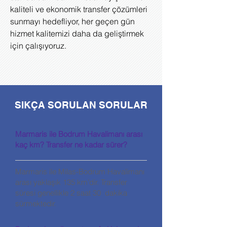
kaliteli ve ekonomik transfer çözümleri
sunmayı hedefliyor, her geçen gün
hizmet kalitemizi daha da geliştirmek
için çalışıyoruz.
SIKÇA SORULAN SORULAR
Marmaris ile Bodrum Havalimanı arası
kaç km? Transfer ne kadar sürer?
Marmaris ile Milas-Bodrum Havalimanı
arası yaklaşık 135 km’dir. Transfer
süresi genellikle 2 saat 30 dakika
sürmektedir.