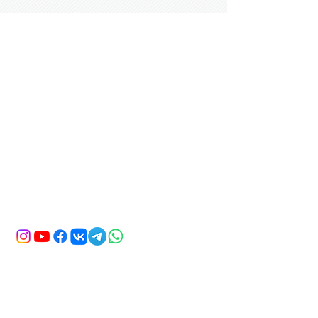
İLETİŞİM
HALİKARNASSOS TRAVEL TURİZM
ACENTA KODU: 11560
Adres: Gümbet Mahallesi Zengin
Hüseyin Sk No:7/A Bodrum / Muğla
Telefon:
+90 252 319 25 77
E-mail:
info@halikarnassostravel.com
ADI SOYADI