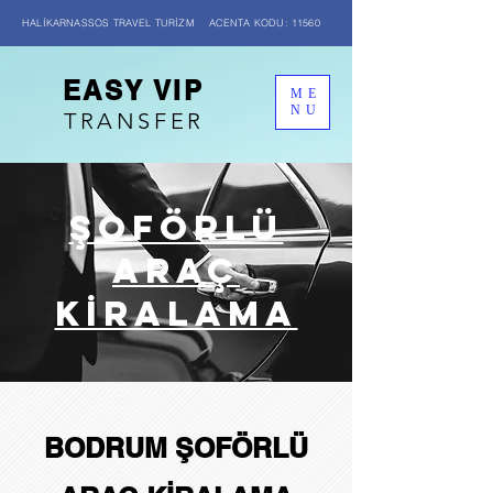
HALİKARNASSOS TRAVEL TURİZM ACENTA KODU: 11560
EASY VIP
ME
NU
TRANSFER
ŞOFÖRLÜ
ARAÇ
KİRALAMA
BODRUM ŞOFÖRLÜ